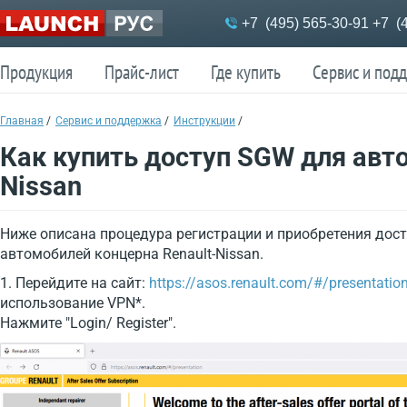
Меню
+7 (495) 565-30-91
+7 (4
Продукция
Прайс-лист
Где купить
Сервис и под
Продукция
Прайс-лист
Где купить
Сервис и под
Главная
/
Сервис и поддержка
/
Инструкции
/
Как купить доступ SGW для авт
Nissan
Ниже описана процедура регистрации и приобретения дост
автомобилей концерна Renault-Nissan.
1. Перейдите на сайт:
https://asos.renault.com/#/presentatio
использование VPN*.
Нажмите "Login/ Register".