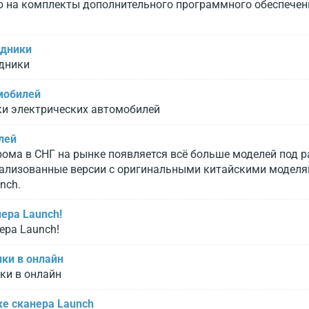
 на комплекты дополнительного программного обеспечени
здники
здники
мобилей
ки электрических автомобилей
лей
ома в СНГ на рынке появляется всё больше моделей под р
окализованные версии с оригинальными китайскими моделя
nch.
нера Launch!
ера Launch!
ки в онлайн
ки в онлайн
ке сканера Launch