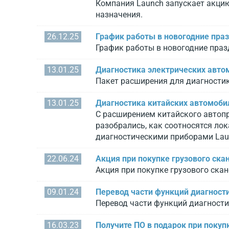
Компания Launch запускает акцию
назначения.
26.12.25
График работы в новогодние пра
График работы в новогодние пра
13.01.25
Диагностика электрических авто
Пакет расширения для диагности
13.01.25
Диагностика китайских автомоби
С расширением китайского автопр
разобрались, как соотносятся л
диагностическими приборами Lau
22.06.24
Акция при покупке грузового ска
Акция при покупке грузового скан
09.01.24
Перевод части функций диагности
Перевод части функций диагности
16.03.23
Получите ПО в подарок при покуп