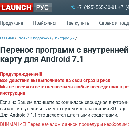
Меню
+7 (495) 565-30-91
+7 (4
Продукция
Прайс-лист
Где купить
Сервис и под
Продукция
Прайс-лист
Где купить
Сервис и под
Главная
/
Сервис и поддержка
/
Инструкции
/
Перенос программ с внутренней
карту для Android 7.1
Предупреждение!!!
Все действия вы выполняете на свой страх и риск!
Мы не несем ответственности за любые последствия в р
инструкции!
Если на Вашем планшете закончилась свободная внутренн
вы можете увеличить место путем использования SD карт
Для Android 7.1.1 это делается штатными средствами.
ВНИМАНИЕ! Перед началом данной процедуры необходимо