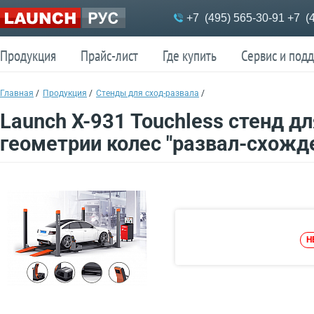
Меню
+7 (495) 565-30-91
+7 (4
Продукция
Прайс-лист
Где купить
Сервис и под
Продукция
Прайс-лист
Где купить
Сервис и под
Главная
/
Продукция
/
Стенды для сход-развала
/
Launch X-931 Touchless стенд д
геометрии колес "развал-схожд
Н