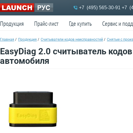
Меню
+7 (495) 565-30-91
+7 (4
Продукция
Прайс-лист
Где купить
Сервис и под
Продукция
Прайс-лист
Где купить
Сервис и под
Главная
/
Продукция
/
Считыватели кодов неисправностей
/
Снятые с прои
EasyDiag 2.0 считыватель кодов
автомобиля