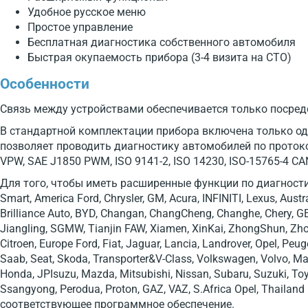
Удобное русское меню
Простое управление
Бесплатная диагностика собственного автомобиля
Быстрая окупаемость прибора (3-4 визита на СТО)
Особенности
Связь между устройствами обеспечивается только посредс
В стандартной комплектации прибора включена только од
позволяет проводить диагностику автомобилей по проток
VPW, SAE J1850 PWM, ISO 9141-2, ISO 14230, ISO-15765-4 CA
Для того, чтобы иметь расширенные функции по диагности
Smart, America Ford, Chrysler, GM, Acura, INFINITI, Lexus, Austra
Brilliance Auto, BYD, Changan, ChangCheng, Changhe, Chery, G
Jiangling, SGMW, Tianjin FAW, Xiamen, XinKai, ZhongShun, Zh
Citroen, Europe Ford, Fiat, Jaguar, Lancia, Landrover, Opel, Peu
Saab, Seat, Skoda, Transporter&V-Class, Volkswagen, Volvo, M
Honda, JPIsuzu, Mazda, Mitsubishi, Nissan, Subaru, Suzuki, To
Ssangyong, Perodua, Proton, GAZ, VAZ, S.Africa Opel, Thailan
соответствующее программное обеспечение.