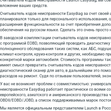
считыватель кодов неисправности Launch Easydiag, вы со
вложение ваших средств.
Считыватель кодов неисправности Easydiag за счет своей
планировался только для персонального использования, 
расширения функциональности за счет приобретения доп
обеспечения на русском языке. Сделать это очень просто
В заводской комплектации считыватель кодов неисправнос
с программой EOBD, позволяющей проводить диагностику 
полноценного обследования таких систем, как АБС, подуше
климат-контроля, круиз-контроля и других, необходимо п
конкретной марки автомобиля. Стоимость программы такж
имеет смысл превратить считыватель кодов неисправност
диагностический сканер для авто, в дальнейшем это пом
расходов на ремонт. Судя по отзывам пользователей, эко
У вас не возникнет проблем с совместимостью: универса
неисправности Easydiag работает практически со всеми
европейского, азиатского и американского производства
OBDII/EOBD/JOBD, а список поддерживаемых марок постоя
Мы является официальным представителем Launch в Росси