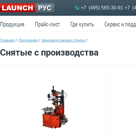
Меню
+7 (495) 565-30-91
+7 (4
Продукция
Прайс-лист
Где купить
Сервис и под
Продукция
Прайс-лист
Где купить
Сервис и под
Главная
/
Продукция
/
Шиномонтажные стенды
/
Снятые с производства