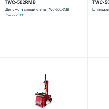
TWC-502RMB
TWC-5
Шиномонтажный стенд TWC-502RMB
Шиномон
Подробнее